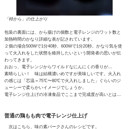
「特から」の仕上がり
包装の裏面には、から揚げの個数と電子レンジのワット数と
加熱時間のかなり詳細な表が記されています。
２個の場合500Wで1分40秒、600Wで1分20秒。かなり気を使
って火入れをした状態を維持したいという開発者の思いが伝
わってきます。
おおっ、電子レンジからワイルドなにんにくの香りが…
素晴らしい！ 味は結構濃いめですが美味しいです。火入れ
の感じは「芯温＝75℃〜80℃で火入れしました」ぐらいのジ
ューシーで柔らかいイメージでしょうか。
電子レンジ仕上げの冷凍食品でここまで完成度が高いとは…
普通の鶏もも肉で電子レンジ仕上げ
次はこちら、味の素パークさんのレシピです。