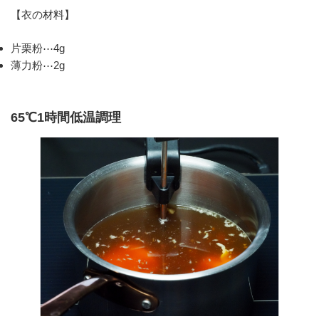
【衣の材料】
片栗粉⋯4g
薄力粉⋯2g
65℃1時間低温調理