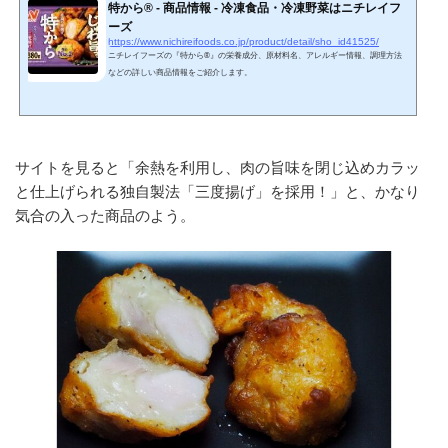
特から® - 商品情報 - 冷凍食品・冷凍野菜はニチレイフ
ーズ
https://www.nichireifoods.co.jp/product/detail/sho_id41525/
ニチレイフーズの『特から®』の栄養成分、原材料名、アレルギー情報、調理方法
などの詳しい商品情報をご紹介します。
サイトを見ると「余熱を利用し、肉の旨味を閉じ込めカラッ
と仕上げられる独自製法「三度揚げ」を採用！」と、かなり
気合の入った商品のよう。