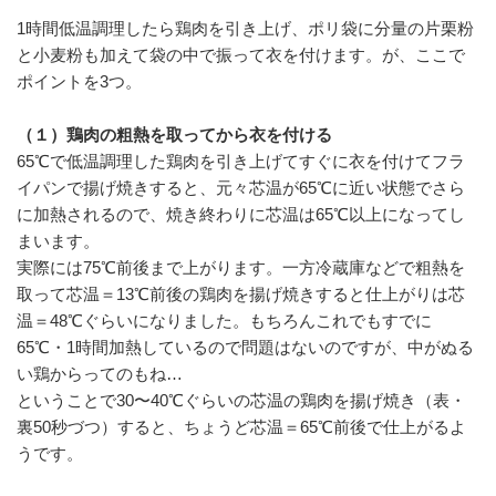
1時間低温調理したら鶏肉を引き上げ、ポリ袋に分量の片栗粉
と小麦粉も加えて袋の中で振って衣を付けます。が、ここで
ポイントを3つ。
（１）鶏肉の粗熱を取ってから衣を付ける
65℃で低温調理した鶏肉を引き上げてすぐに衣を付けてフラ
イパンで揚げ焼きすると、元々芯温が65℃に近い状態でさら
に加熱されるので、焼き終わりに芯温は65℃以上になってし
まいます。
実際には75℃前後まで上がります。一方冷蔵庫などで粗熱を
取って芯温＝13℃前後の鶏肉を揚げ焼きすると仕上がりは芯
温＝48℃ぐらいになりました。もちろんこれでもすでに
65℃・1時間加熱しているので問題はないのですが、中がぬる
い鶏からってのもね…
ということで30〜40℃ぐらいの芯温の鶏肉を揚げ焼き（表・
裏50秒づつ）すると、ちょうど芯温＝65℃前後で仕上がるよ
うです。