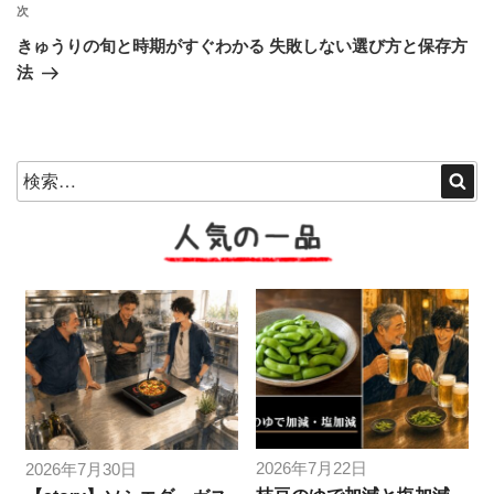
ビ
稿
次
次
ゲ
の
きゅうりの旬と時期がすぐわかる 失敗しない選び方と保存方
投
ー
法
稿
シ
ョ
ン
検
検
索
索:
人気の一品
2026年7月22日
2026年7月30日