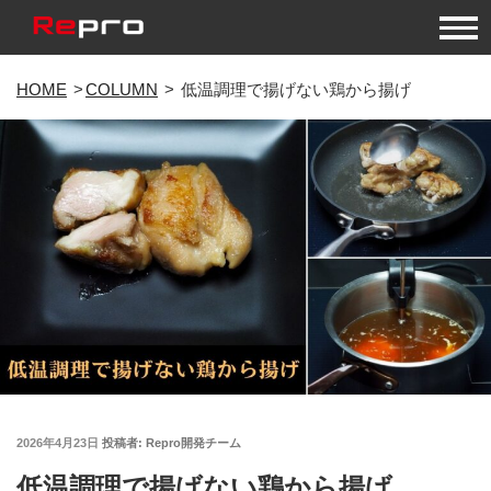
コ
HOME
COLUMN
低温調理で揚げない鶏から揚げ
ン
テ
ン
ツ
へ
ス
キ
ッ
プ
投
2026年4月23日
投稿者:
Repro開発チーム
稿
低温調理で揚げない鶏から揚げ
日: