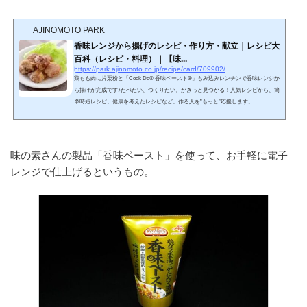
AJINOMOTO PARK
香味レンジから揚げのレシピ・作り方・献立｜レシピ大
百科（レシピ・料理）｜【味...
https://park.ajinomoto.co.jp/recipe/card/709902/
鶏もも肉に片栗粉と「Cook Do® 香味ペースト®」もみ込みレンチンで香味レンジか
ら揚げが完成です♪たべたい、つくりたい、がきっと見つかる！人気レシピから、簡
単時短レシピ、健康を考えたレシピなど、作る人を”もっと”応援します。
味の素さんの製品「香味ペースト」を使って、お手軽に電子
レンジで仕上げるというもの。