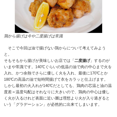
鶏から揚げは今や二度揚げは常識
そこで今回は油で揚げない鶏からについて考えてみよう
と。
そもそもから揚げが美味しいお店では「
二度揚げ
」するのが
いまや常識です。140℃ぐらいの低温の油で肉の中心まで火を
入れ、かつ余熱でさらに優しく火を入れ、最後に170℃とか
180℃の高温の油で短時間揚げて衣をカラッと仕上げます。
しかし最初の火入れが140℃だとしても、鶏肉の芯温と油の温
度差＝温度勾配はそれなりに大きいので、鶏肉の中心は優し
く火が入るけれど表面に近い層は理想より火が入り過ぎると
いう「グラデーション」が必然的に出来てしまいます。