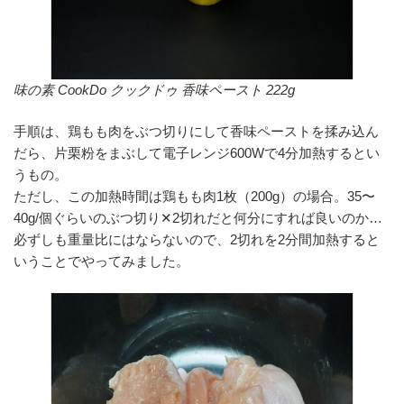
味の素 CookDo クックドゥ 香味ペースト 222g
手順は、鶏もも肉をぶつ切りにして香味ペーストを揉み込ん
だら、片栗粉をまぶして電子レンジ600Wで4分加熱するとい
うもの。
ただし、この加熱時間は鶏もも肉1枚（200g）の場合。35〜
40g/個ぐらいのぶつ切り✕2切れだと何分にすれば良いのか…
必ずしも重量比にはならないので、2切れを2分間加熱すると
いうことでやってみました。