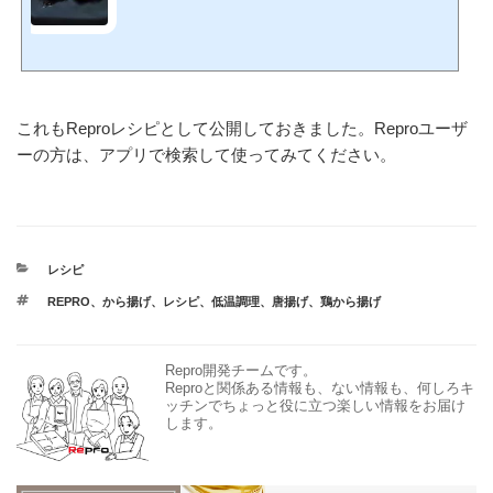
これもReproレシピとして公開しておきました。Reproユーザ
ーの方は、アプリで検索して使ってみてください。
カ
レシピ
テ
タ
REPRO
、
から揚げ
、
レシピ
、
低温調理
、
唐揚げ
、
鶏から揚げ
ゴ
グ
リ
ー
Repro開発チームです。
Reproと関係ある情報も、ない情報も、何しろキ
ッチンでちょっと役に立つ楽しい情報をお届け
します。