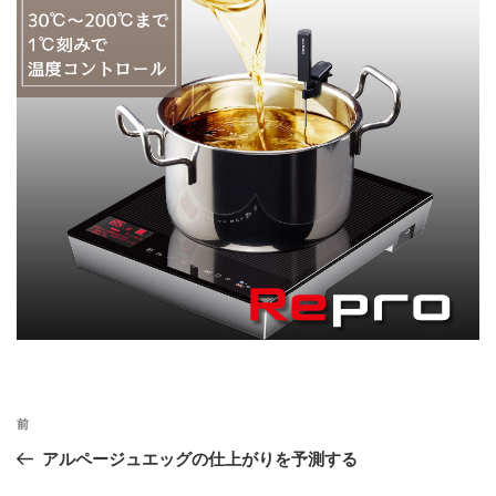
投
前
前
稿
の
アルページュエッグの仕上がりを予測する
ナ
投