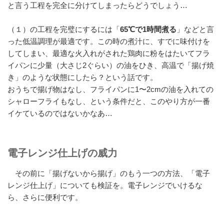
と言う工程を完全に分けてしまったらどうでしょう…
（１）の工程を完璧にするには「
65℃で1時間煮る
」などと言
った低温調理が最適です。この時の煮汁に、すでに味付けを
してしまい、最適な火入れがされた鶏肉に粉をはたいてフラ
イパンに少量（大さじ2ぐらい）の油をひき、高温で「揚げ焼
き」のような状態にしたら？という話です。
おうちで揚げ物はなし、フライパンに1〜2cmの油を入れての
シャローフライもなし、という条件だと、このやり方が一番
イケているのではないかなあ…
電子レンジ仕上げの威力
その前に「揚げないから揚げ」のもう一つの方法、「電子
レンジ仕上げ」についても検証を。電子レンジでいけるな
ら、さらに便利です。