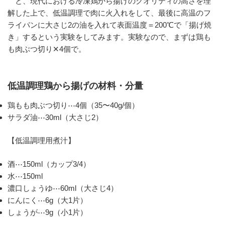
と、現代における冷凍鶏から揚げのクオリティの高さを理
解した上で、低温調理で肉に火入れをして、最後に高温のフ
ライパンに大さじ2の油を入れて表面温度＝200℃で「揚げ焼
き」するという実験をしてみます。実験なので、まずは鶏も
も肉ぶつ切り✕4個で。
低温調理鶏から揚げの材料・分量
鶏もも肉ぶつ切り⋯4個（35〜40g/個）
サラダ油⋯30ml（大さじ2）
【低温調理用煮汁】
酒⋯150ml（カップ3/4）
水⋯150ml
濃口しょうゆ⋯60ml（大さじ4）
にんにく⋯6g（大1片）
しょうが⋯9g（小1片）