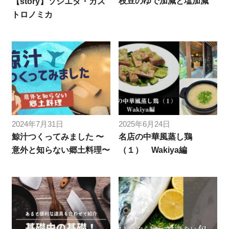
枝豆のゆで加減と塩加減
【story】ソシエダ・ガス
トロノミカ
2024年7月31日
2025年6月24日
鯨汁つくってみました 〜
名店の中華風蒸し鶏
意外と知らない郷土料理〜
（１） Wakiya編