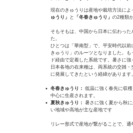
現在のきゅうりは産地や栽培方法によ
ゅうり」
と
「冬春きゅうり」
の2種類
そもそもは、中国から日本に伝わった
た。
ひとつは「華南型」で、平安時代以前
きゅうり」のルーツとなりました。も
ド経由で定着した系統です。暑さに強
日本各地の在来種は、両系統の交雑・
に発展してきたという経緯があります
冬春きゅうり：
低温に強く春先に収穫
中心に生産されます。
夏秋きゅうり：
暑さに強く夏から秋に
い地域や高地が主な産地です
リレー形式で産地が繋がることで、通