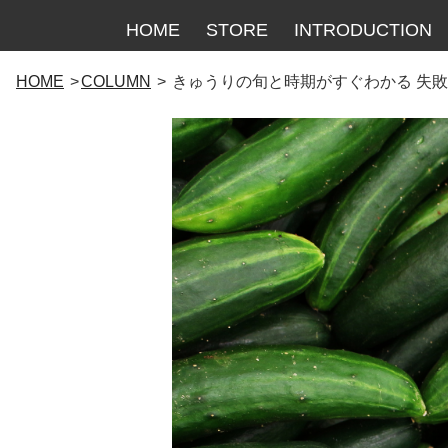
HOME
STORE
INTRODUCTION
コ
HOME
COLUMN
きゅうりの旬と時期がすぐわかる 失
ン
テ
ン
ツ
へ
ス
キ
ッ
プ