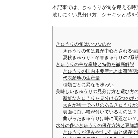
本記事では、きゅうりが旬を迎える時
敗しにくい見分け方、シャキッと感を
きゅうりの旬はいつなのか
きゅうりの旬は夏が中心とされる理
夏秋きゅうり・冬春きゅうりの2系
きゅうりの主な産地と特徴を徹底解説
きゅうりの国内主要産地と出荷時期
代表産地の生産量
種類ごとに異なる味わい
美味しいきゅうりの見分け方と選び方
新鮮なきゅうりを見分ける5つのポ
太さが均一でハリのあるきゅうりが
表面に白い粉が付いているものは？
曲がったきゅうりは味に問題ない？
水分の多いきゅうりの保存方法と豆知
きゅうりが傷みやすい理由と保存で