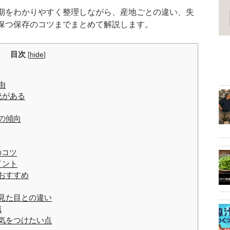
期をわかりやすく整理しながら、産地ごとの違い、失
保つ保存のコツまでまとめて解説します。
目次
[
hide
]
由
統がある
の傾向
のコツ
イント
おすすめ
見た目との違い
識
気をつけたい点