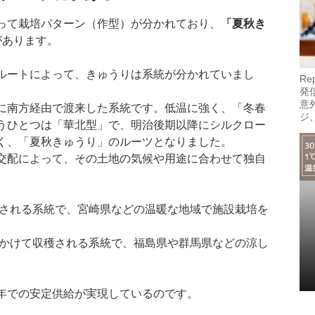
って栽培パターン（作型）が分かれており、
「夏秋き
があります。
ルートによって、きゅうりは系統が分かれていまし
R
発
意
に南方経由で渡来した系統です。低温に強く、「冬春
ジ
うひとつは「華北型」で、明治後期以降にシルクロー
く、「夏秋きゅうり」のルーツとなりました。
交配によって、その土地の気候や用途に合わせて独自
。
される系統で、宮崎県などの温暖な地域で施設栽培を
かけて収穫される系統で、福島県や群馬県などの涼し
年での安定供給が実現しているのです。