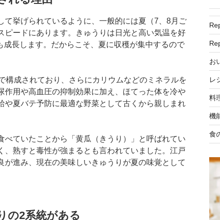
して挙げられているように、一般的には夏（7、8月ご
R
スピードにあります。きゅうりは日光と高い気温を好
R
mも成長します。だからこそ、夏に収穫が集中するので
お
レ
で構成されており、さらにカリウムなどのミネラルを
尿作用や高血圧の抑制効果に加え、ほてった体を冷や
料
給や夏バテ予防に最適な野菜として古くから親しまれ
機
食
食べていたことから「黄瓜（きうり）」と呼ばれてい
く、熟すと毒性が強まるとも言われていました。江戸
良が進み、現在の美味しいきゅうりが夏の味覚として
りの2系統がある