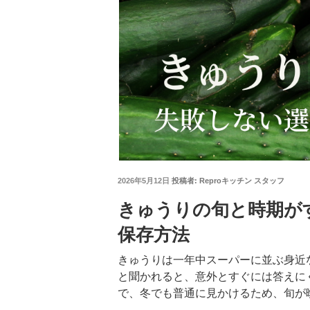
投
2026年5月12日
投稿者:
Reproキッチン スタッフ
稿
日:
きゅうりの旬と時期が
保存方法
きゅうりは一年中スーパーに並ぶ身近
と聞かれると、意外とすぐには答えに
で、冬でも普通に見かけるため、旬が