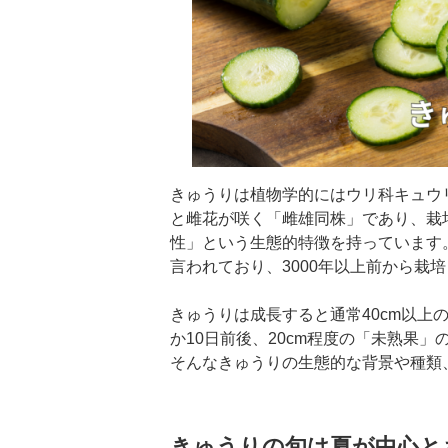
きゅうりは植物学的にはウリ科キュウ
と雌花が咲く「雌雄同株」であり、栽
性」という生態的特徴を持っています
言われており、3000年以上前から栽
きゅうりは成長すると通常40cm以上
か10日前後、20cm程度の「未熟果
そんなきゅうりの生態的な背景や種類
きゅうりの旬は夏が中心と