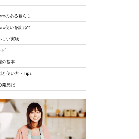
eproのある暮らし
epro使いを訪ねて
いしい実験
シピ
理の基本
能と使い方・Tips
の発見記