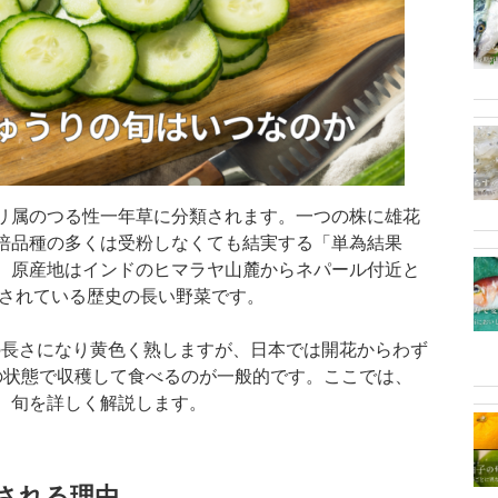
リ属のつる性一年草に分類されます。一つの株に雄花
培品種の多くは受粉しなくても結実する「単為結果
。原産地はインドのヒマラヤ山麓からネパール付近と
培されている歴史の長い野菜です。
の長さになり黄色く熟しますが、日本では開花からわず
」の状態で収穫して食べるのが一般的です。ここでは、
、旬を詳しく解説します。
される理由