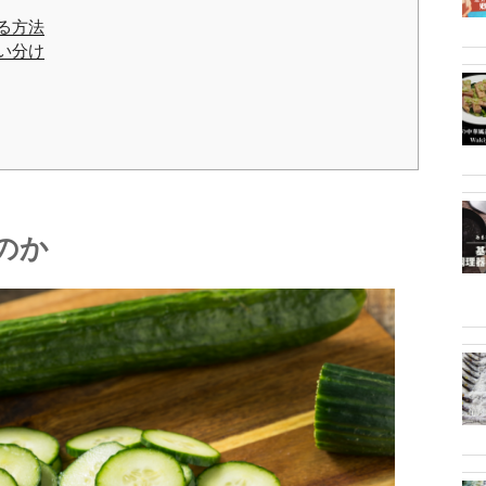
る方法
い分け
のか