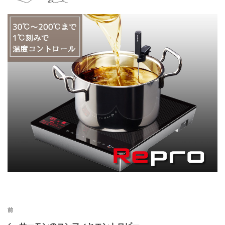
投
前
前
稿
の