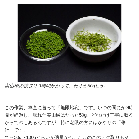
実山椒の枝取り 3時間かかって、わずか50gしか…
この作業、率直に言って「無限地獄」です。いつの間にか3時
間が経過し、取れた実山椒はたった50g。どれだけ丁寧に取る
かってのもあるんですが、特に老眼の方にはかなりの「修
行」です。
でも50g〜100gぐらいが適量かも。たけのこのアク取りもそう