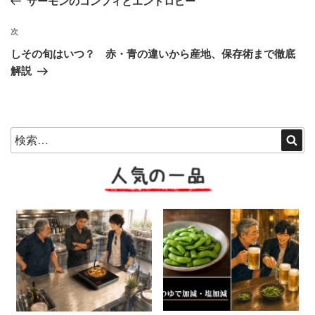
サーモンのコンフィとエントロピー
ナ
投
ビ
稿
次
次
ゲ
の
しその旬はいつ？ 赤・青の違いから産地、保存術まで徹底
投
ー
解説
稿
シ
ョ
ン
検
検
索
索:
人気の一品