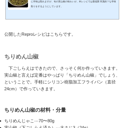
に辛味は取れますが、旬の実山椒の味わいが。本レシピでは最低限 常識的？な辛味
取りをするようにしています。
公開したReproレシピはこちらです。
ちりめん山椒
下ごしらえはできたので、さっそく何か作っていきます。
実山椒と言えば定番はやっぱり「ちりめん山椒」でしょう、
ということで。手軽にシリコン樹脂加工フライパン（直径
24cm）で作っていきます。
ちりめん山椒の材料・分量
ちりめんじゃこ⋯70〜80g
実山椒（下ごしらえ済み）⋯大さじ3（24g）