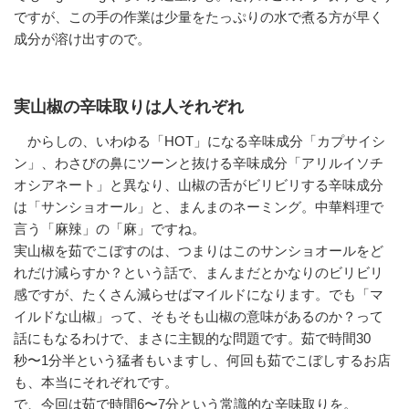
ですが、この手の作業は少量をたっぷりの水で煮る方が早く
成分が溶け出すので。
実山椒の辛味取りは人それぞれ
からしの、いわゆる「HOT」になる辛味成分「カプサイシ
ン」、わさびの鼻にツーンと抜ける辛味成分「アリルイソチ
オシアネート」と異なり、山椒の舌がビリビリする辛味成分
は「サンショオール」と、まんまのネーミング。中華料理で
言う「麻辣」の「麻」ですね。
実山椒を茹でこぼすのは、つまりはこのサンショオールをど
れだけ減らすか？という話で、まんまだとかなりのビリビリ
感ですが、たくさん減らせばマイルドになります。でも「マ
イルドな山椒」って、そもそも山椒の意味があるのか？って
話にもなるわけで、まさに主観的な問題です。茹で時間30
秒〜1分半という猛者もいますし、何回も茹でこぼしするお店
も、本当にそれぞれです。
で、今回は茹で時間6〜7分という常識的な辛味取りを。