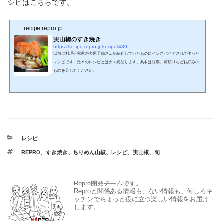
シピはこちらです。
recipe.repro.jp
実山椒のすき焼き
https://recipe.repro.jp/recipe/439
以前に料理研究家の大原千鶴さんが紹介していたものにインスパイアされて作った
レシピです。元々のレシピとは少々異なります。具材は豆腐、葛切りなどお好みの
ものを足してください。
カ
レシピ
テ
タ
REPRO
、
すき焼き
、
ちりめん山椒
、
レシピ
、
実山椒
、
旬
ゴ
グ
リ
ー
Repro開発チームです。
Reproと関係ある情報も、ない情報も、何しろキ
ッチンでちょっと役に立つ楽しい情報をお届け
します。