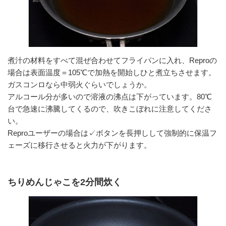
煮汁の材料をすべて混ぜ合わせてフライパンに入れ、Reproの
場合は表面温度＝105℃で加熱を開始しひと煮立ちさせます。
ガスコンロなら中弱火ぐらいでしょうか。
アルコール分が多いので溶液の沸点は下がっています。80℃
台で急速に沸騰してくるので、吹きこぼれに注意してくださ
い。
Reproユーザーの場合は✓ボタンを長押しして強制的に保温フ
ェーズに移行させると火力が下がります。
ちりめんじゃこを2分間炊く