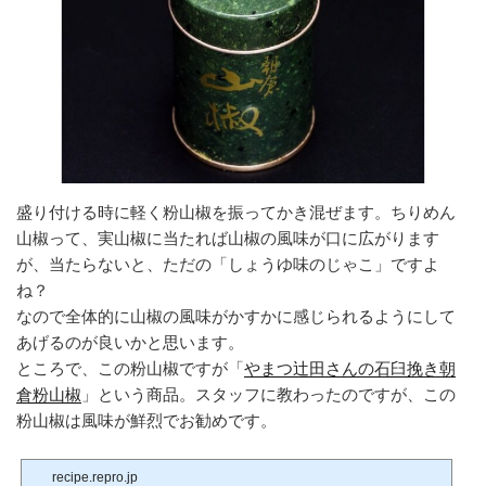
盛り付ける時に軽く粉山椒を振ってかき混ぜます。ちりめん
山椒って、実山椒に当たれば山椒の風味が口に広がります
が、当たらないと、ただの「しょうゆ味のじゃこ」ですよ
ね？
なので全体的に山椒の風味がかすかに感じられるようにして
あげるのが良いかと思います。
ところで、この粉山椒ですが「
やまつ辻田さんの石臼挽き朝
倉粉山椒
」という商品。スタッフに教わったのですが、この
粉山椒は風味が鮮烈でお勧めです。
recipe.repro.jp