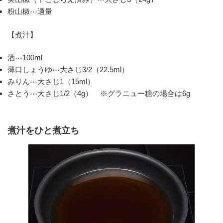
粉山椒⋯適量
【煮汁】
酒⋯100ml
薄口しょうゆ⋯大さじ3/2（22.5ml）
みりん⋯大さじ1（15ml）
さとう⋯大さじ1/2（4g） ※グラニュー糖の場合は6g
煮汁をひと煮立ち