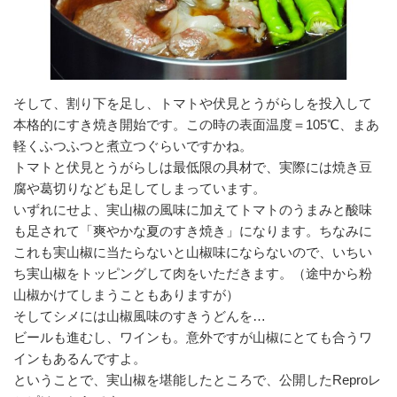
そして、割り下を足し、トマトや伏見とうがらしを投入して
本格的にすき焼き開始です。この時の表面温度＝105℃、まあ
軽くふつふつと煮立つぐらいですかね。
トマトと伏見とうがらしは最低限の具材で、実際には焼き豆
腐や葛切りなども足してしまっています。
いずれにせよ、実山椒の風味に加えてトマトのうまみと酸味
も足されて「爽やかな夏のすき焼き」になります。ちなみに
これも実山椒に当たらないと山椒味にならないので、いちい
ち実山椒をトッピングして肉をいただきます。（途中から粉
山椒かけてしまうこともありますが）
そしてシメには山椒風味のすきうどんを…
ビールも進むし、ワインも。意外ですが山椒にとても合うワ
インもあるんですよ。
ということで、実山椒を堪能したところで、公開したReproレ