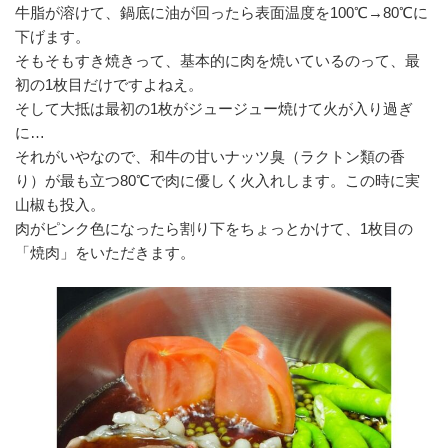
牛脂が溶けて、鍋底に油が回ったら表面温度を100℃→80℃に
下げます。
そもそもすき焼きって、基本的に肉を焼いているのって、最
初の1枚目だけですよねえ。
そして大抵は最初の1枚がジュージュー焼けて火が入り過ぎ
に…
それがいやなので、和牛の甘いナッツ臭（ラクトン類の香
り）が最も立つ80℃で肉に優しく火入れします。この時に実
山椒も投入。
肉がピンク色になったら割り下をちょっとかけて、1枚目の
「焼肉」をいただきます。