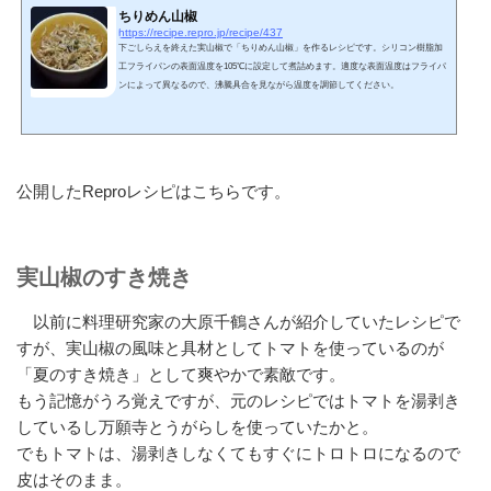
ちりめん山椒
https://recipe.repro.jp/recipe/437
下ごしらえを終えた実山椒で「ちりめん山椒」を作るレシピです。シリコン樹脂加
工フライパンの表面温度を105℃に設定して煮詰めます。適度な表面温度はフライパ
ンによって異なるので、沸騰具合を見ながら温度を調節してください。
公開したReproレシピはこちらです。
実山椒のすき焼き
以前に料理研究家の大原千鶴さんが紹介していたレシピで
すが、実山椒の風味と具材としてトマトを使っているのが
「夏のすき焼き」として爽やかで素敵です。
もう記憶がうろ覚えですが、元のレシピではトマトを湯剥き
しているし万願寺とうがらしを使っていたかと。
でもトマトは、湯剥きしなくてもすぐにトロトロになるので
皮はそのまま。