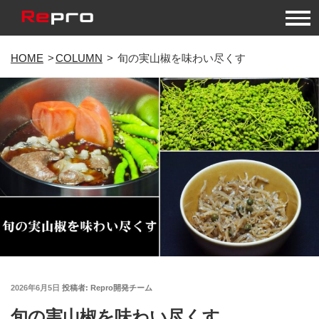
コ
HOME
COLUMN
旬の実山椒を味わい尽くす
ン
テ
ン
ツ
へ
ス
キ
ッ
プ
投
2026年6月5日
投稿者:
Repro開発チーム
稿
旬の実山椒を味わい尽くす
日: