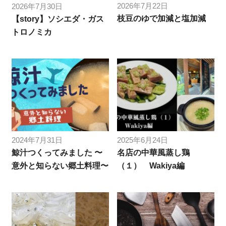
2026年7月22日
2026年7月30日
枝豆のゆで加減と塩加減
【story】ソシエダ・ガス
トロノミカ
2024年7月31日
2025年6月24日
鯨汁つくってみました 〜
名店の中華風蒸し鶏
意外と知らない郷土料理〜
（１） Wakiya編