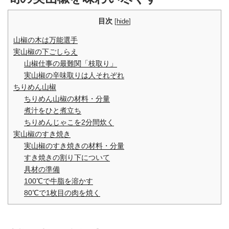
目次
[
hide
]
山椒の木は万能選手
実山椒の下ごしらえ
山椒仕事の最難関「枝取り」
実山椒の辛味取りは人それぞれ
ちりめん山椒
ちりめん山椒の材料・分量
煮汁をひと煮立ち
ちりめんじゃこを2分間炊く
実山椒のすき焼き
実山椒のすき焼きの材料・分量
すき焼きの割り下について
具材の準備
100℃で牛脂を溶かす
80℃で1枚目の肉を焼く