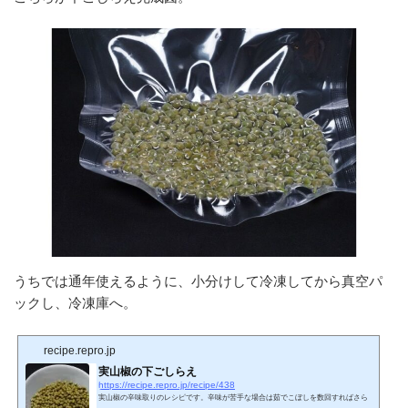
うちでは通年使えるように、小分けして冷凍してから真空パ
ックし、冷凍庫へ。
recipe.repro.jp
実山椒の下ごしらえ
https://recipe.repro.jp/recipe/438
実山椒の辛味取りのレシピです。辛味が苦手な場合は茹でこぼしを数回すればさら