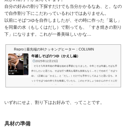
自分の好みの割り下探すだけでも当分かかるなあ、と。なの
で自作割り下にこだわっているわけではありません。
以前にそばつゆを自作しましたが、その時に作った「返し」
を同量の水（もしくはだし）で割っても、「すき焼きの割り
下」になります。これが一番美味しいかな…
Repro | 最先端のIHクッキングヒーター：COLUMN
年越しそばのつゆ（かえし編）
2025年12月15日
そろそろ年末年始の準備を始める季節になりました。今年こそは年越しそばも手
作りしたいと思うも、そばを打つ勇気も場所も技術もなく…そこでせめて「そばつ
ゆ」（正確には「かえし」と「だし」）だけでも手作りしてみようと思い立ち、ネ
ットでそばつゆの作り方を検索していたら、このヒゲタしょうゆさんのサイトに行
き当たりました。プロ用レシピと家庭用レシピ このサイト色々な意味で興味深い
のですが、一つづつ順を追って見ていきましょう。まずこのサイトはなぜか「プロ
用レシピ」と「家庭用レシピ」に分かれています。比較して...
いずれにせよ、割り下はお好みで、ってことです。
具材の準備