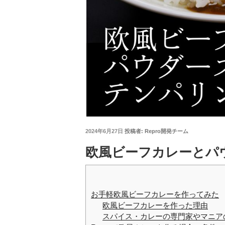
投
2024年6月27日
投稿者:
Repro開発チーム
稿
日:
欧風ビーフカレーとパ
お手軽欧風ビーフカレーを作ってみた
欧風ビーフカレーを作った理由
スパイス・カレーの専門家やマニア