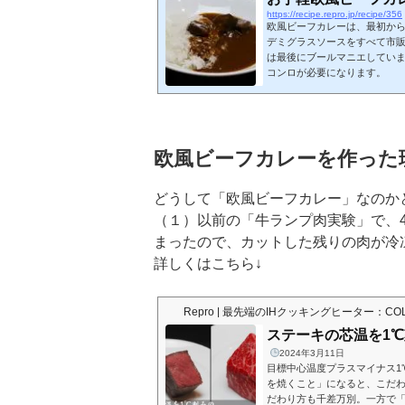
https://recipe.repro.jp/recipe/356
欧風ビーフカレーは、最初か
デミグラスソースをすべて市
は最後にブールマニエしてい
コンロが必要になります。
欧風ビーフカレーを作った
どうして「欧風ビーフカレー」なのか
（１）以前の「牛ランプ肉実験」で、4
まったので、カットした残りの肉が冷
詳しくはこちら↓
Repro | 最先端のIHクッキングヒーター：CO
ステーキの芯温を1
2024年3月11日
目標中心温度プラスマイナス1
を焼くこと」になると、こだ
だわり方も千差万別。一方で