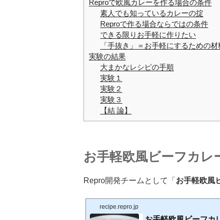
Reproで欧風カレーを作る場合の条件
素人でも知っているカレーの掟
Reproで作る場合ならではの条件
できる限りお手軽に作りたい
「手抜き」＝お手軽にするための材
実験の結果
大まかなレシピの手順
実験１
実験２
実験３
【結 論】
お手軽欧風ビーフカレ
Repro開発チームとして「
お手軽欧風
recipe.repro.jp
お手軽欧風ビーフカ