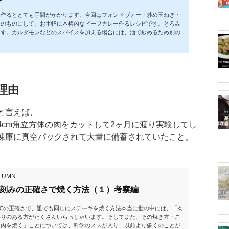
ら作るととても手間がかかります。今回はフォンドヴォー・炒め玉ねぎ・
販のものにして、お手軽に本格的なビーフカレー作るレシピです。とろみ
ます。カルダモンなどのスパイスを加える場合には、油で炒めるため別の
理由
と言えば、
cm角立方体の肉をカットして2ヶ月に渡り実験してし
凍庫に真空パックされて大量に備蓄されていたこと。
LUMN
℃刻みの正確さで焼く方法（１）考察編
℃の正確さで、誰でも同じにステーキを焼く方法本当に世の中には、「肉
わりのある方がたくさんいらっしゃいます。そしてまた、その焼き方・こ
「肉を焼く」ことについては、科学のメスが入り、以前より多くのことが