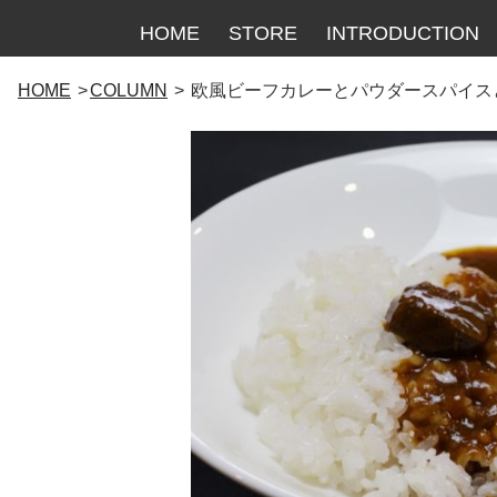
HOME
STORE
INTRODUCTION
コ
HOME
COLUMN
欧風ビーフカレーとパウダースパイス
ン
テ
ン
ツ
へ
ス
キ
ッ
プ