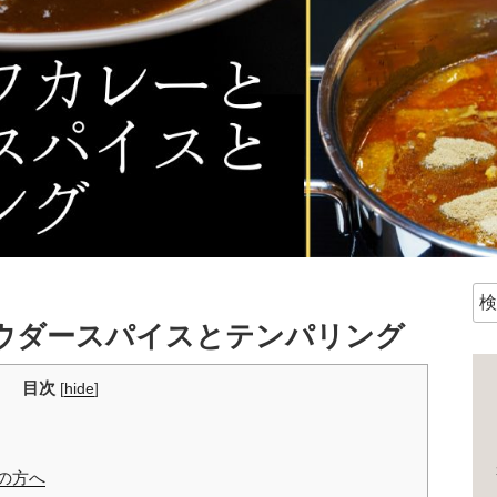
検
索:
ウダースパイスとテンパリング
目次
[
hide
]
の方へ