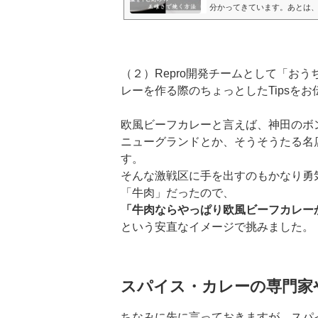
分かってきています。あとは、
い、どれだけ狙った焼き具合
回は、「目標中心温度プラスマイ
（２）Repro開発チームとして「おう
レーを作る際のちょっとしたTipsを
欧風ビーフカレーと言えば、神田のボ
ニューグランドとか、そうそうたる名
す。
そんな激戦区に手を出すのもかなり勇
「牛肉」だったので、
「牛肉ならやっぱり欧風ビーフカレー
という安直なイメージで挑みました。
スパイス・カレーの専門家
ちなみに先に言っておきますが、スパ