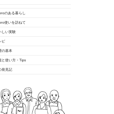
eproのある暮らし
epro使いを訪ねて
いしい実験
シピ
理の基本
能と使い方・Tips
の発見記