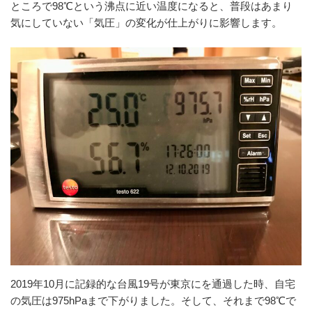
ところで98℃という沸点に近い温度になると、普段はあまり
気にしていない「気圧」の変化が仕上がりに影響します。
2019年10月に記録的な台風19号が東京にを通過した時、自宅
の気圧は975hPaまで下がりました。そして、それまで98℃で