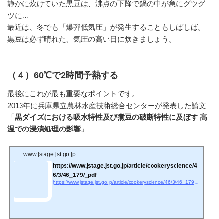
静かに炊けていた黒豆は、沸点の下降で鍋の中が急にグツグ
ツに…
最近は、冬でも「爆弾低気圧」が発生することもしばしば。
黒豆は必ず晴れた、気圧の高い日に炊きましょう。
（４）60℃で2時間予熱する
最後にこれが最も重要なポイントです。
2013年に兵庫県立農林水産技術総合センターが発表した論文
「
黒ダイズにおける吸水特性及び煮豆の破断特性に及ぼす 高
温での浸漬処理の影響
」
www.jstage.jst.go.jp
https://www.jstage.jst.go.jp/article/cookeryscience/4
6/3/46_179/_pdf
https://www.jstage.jst.go.jp/article/cookeryscience/46/3/46_179/_pdf