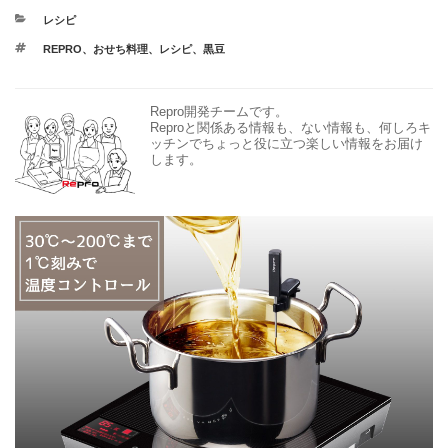
カ
レシピ
テ
タ
REPRO
、
おせち料理
、
レシピ
、
黒豆
ゴ
グ
リ
ー
Repro開発チームです。
Reproと関係ある情報も、ない情報も、何しろキ
ッチンでちょっと役に立つ楽しい情報をお届け
します。