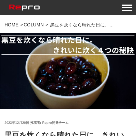
コ
HOME
COLUMN
黒豆を炊くなら晴れた日に。きれいに炊く４つの秘訣
ン
テ
ン
ツ
へ
ス
キ
ッ
プ
投
2023年12月20日
投稿者:
Repro開発チーム
稿
黒豆を炊くなら晴れた日に。きれい
日: