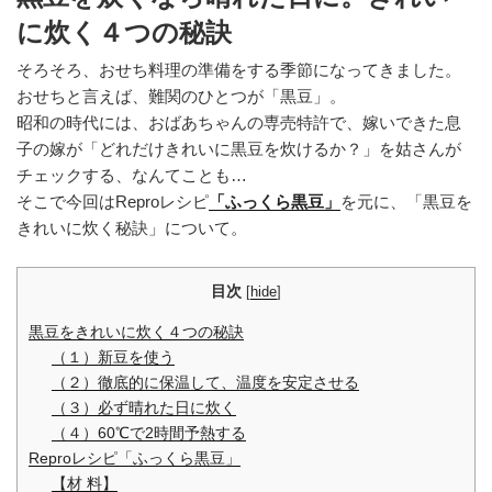
に炊く４つの秘訣
そろそろ、おせち料理の準備をする季節になってきました。
おせちと言えば、難関のひとつが「黒豆」。
昭和の時代には、おばあちゃんの専売特許で、嫁いできた息
子の嫁が「どれだけきれいに黒豆を炊けるか？」を姑さんが
チェックする、なんてことも…
そこで今回はReproレシピ
「ふっくら黒豆」
を元に、「黒豆を
きれいに炊く秘訣」について。
目次
[
hide
]
黒豆をきれいに炊く４つの秘訣
（１）新豆を使う
（２）徹底的に保温して、温度を安定させる
（３）必ず晴れた日に炊く
（４）60℃で2時間予熱する
Reproレシピ「ふっくら黒豆」
【材 料】