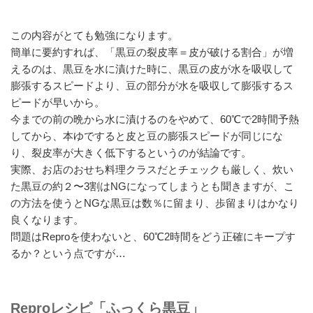
この内容がとても勉強になります。
簡単に要約すれば、「黒豆の裂皮率＝皮が破ける割合」が増
えるのは、黒豆を水に漬けた時に、黒豆の皮が水を吸収して
膨張するスピードより、豆の部分が水を吸収して膨張するス
ピードが早いから。
今までの前の晩から水に漬けるのをやめて、60℃で2時間予熱
してから、本ゆですると皮と豆の膨張スピードが同じにな
り、裂皮率が大きく低下するというのが結論です。
実際、お店のおせち料理クラスだとチェックも厳しく、炊い
た黒豆の約２〜3割はNGになってしまうとも聞きますが、こ
の方法を使うとNGな黒豆は数％に留まり、歩留まりはかなり
良くなります。
問題はReproを使わないと、60℃2時間をどう正確にキープす
るか？という点ですが…
Reproレシピ「ふっくら黒豆」