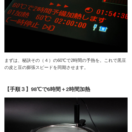
まずは、秘訣その（４）の60℃で2時間の予熱を。これで黒豆
の皮と豆の膨張スピードを同期させます。
【手順３】98℃で6時間＋2時間加熱