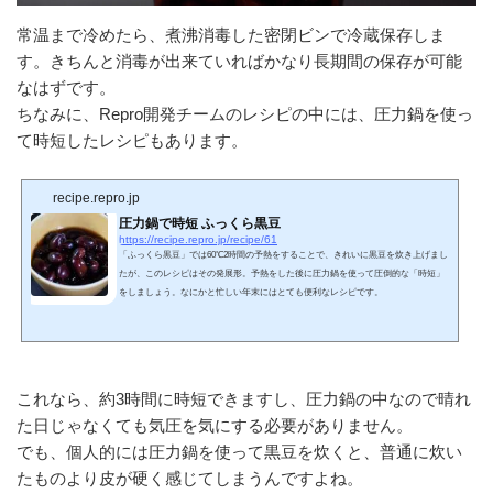
常温まで冷めたら、煮沸消毒した密閉ビンで冷蔵保存しま
す。きちんと消毒が出来ていればかなり長期間の保存が可能
なはずです。
ちなみに、Repro開発チームのレシピの中には、圧力鍋を使っ
て時短したレシピもあります。
recipe.repro.jp
圧力鍋で時短 ふっくら黒豆
https://recipe.repro.jp/recipe/61
「ふっくら黒豆」では60℃2時間の予熱をすることで、きれいに黒豆を炊き上げまし
たが、このレシピはその発展形。予熱をした後に圧力鍋を使って圧倒的な「時短」
をしましょう。なにかと忙しい年末にはとても便利なレシピです。
これなら、約3時間に時短できますし、圧力鍋の中なので晴れ
た日じゃなくても気圧を気にする必要がありません。
でも、個人的には圧力鍋を使って黒豆を炊くと、普通に炊い
たものより皮が硬く感じてしまうんですよね。