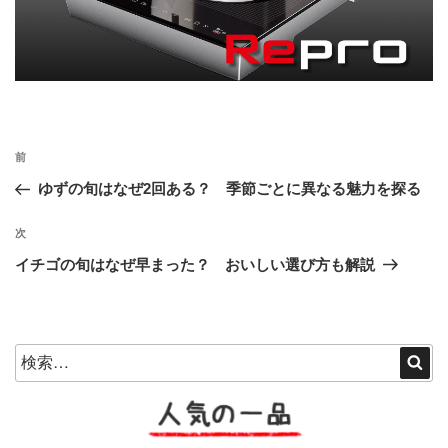
投
前
前
稿
の
ゆずの旬はなぜ2回ある？ 季節ごとに異なる魅力を探る
ナ
投
ビ
稿
次
次
ゲ
の
イチゴの旬はなぜ早まった？ おいしい選び方も解説
投
ー
稿
シ
ョ
検
検
ン
索
索:
人気の一品