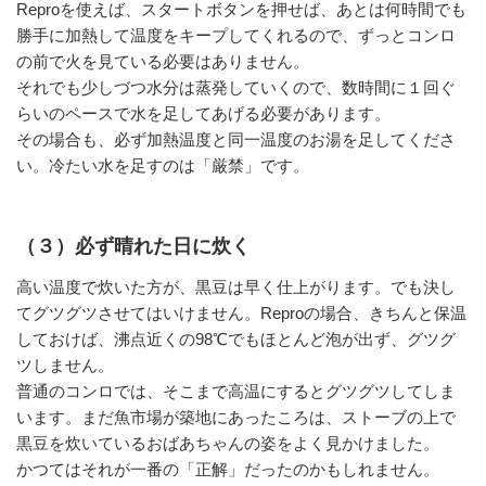
Reproを使えば、スタートボタンを押せば、あとは何時間でも
勝手に加熱して温度をキープしてくれるので、ずっとコンロ
の前で火を見ている必要はありません。
それでも少しづつ水分は蒸発していくので、数時間に１回ぐ
らいのペースで水を足してあげる必要があります。
その場合も、必ず加熱温度と同一温度のお湯を足してくださ
い。冷たい水を足すのは「厳禁」です。
（３）必ず晴れた日に炊く
高い温度で炊いた方が、黒豆は早く仕上がります。でも決し
てグツグツさせてはいけません。Reproの場合、きちんと保温
しておけば、沸点近くの98℃でもほとんど泡が出ず、グツグ
ツしません。
普通のコンロでは、そこまで高温にするとグツグツしてしま
います。まだ魚市場が築地にあったころは、ストーブの上で
黒豆を炊いているおばあちゃんの姿をよく見かけました。
かつてはそれが一番の「正解」だったのかもしれません。