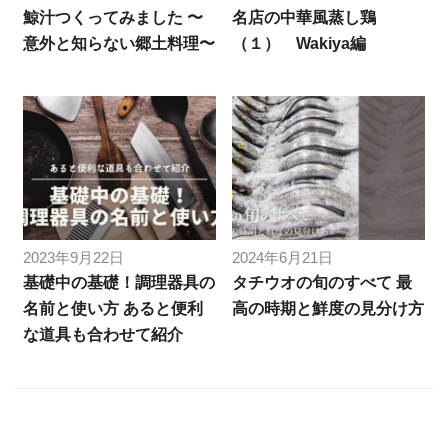
鯨汁つくってみました 〜
名店の中華風蒸し鶏
意外と知らない郷土料理〜
（１） Wakiya編
2023年9月22日
2024年6月21日
基礎中の基礎！調理器具の
タチウオの旬のすべて 最
名前と使い方 あると便利
高の時期と鮮度の見分け方
な道具も合わせて紹介