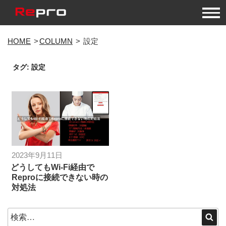
コ
HOME
COLUMN
設定
ン
テ
タグ:
設定
ン
ツ
へ
ス
キ
ッ
プ
投
2023年9月11日
稿
どうしてもWi-Fi経由で
Reproに接続できない時の
日:
対処法
検
検
索
索: