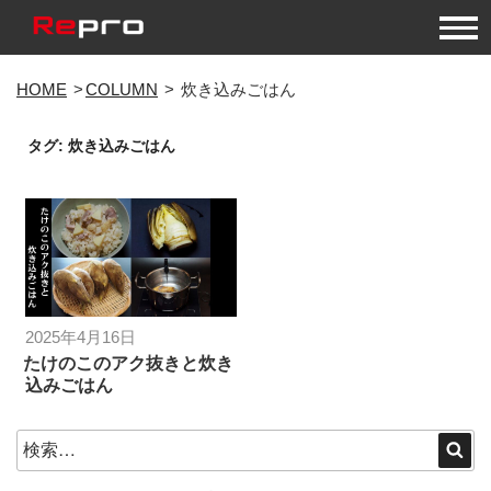
コ
HOME
COLUMN
炊き込みごはん
ン
テ
タグ:
炊き込みごはん
ン
ツ
へ
ス
キ
ッ
プ
投
2025年4月16日
稿
たけのこのアク抜きと炊き
込みごはん
日:
検
検
索
索: