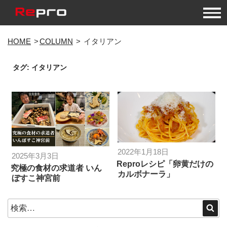
コ
HOME
COLUMN
イタリアン
ン
テ
タグ:
イタリアン
ン
ツ
へ
ス
キ
ッ
プ
投
2022年1月18日
投
2025年3月3日
稿
Reproレシピ「卵黄だけの
稿
究極の食材の求道者 いん
カルボナーラ」
日:
ぼすこ神宮前
日:
検
検
索
索: