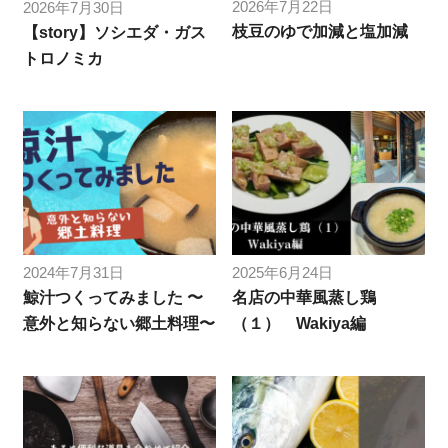
2026年7月22日
2026年7月30日
枝豆のゆで加減と塩加減
【story】ソシエダ・ガス
トロノミカ
2024年7月31日
2025年6月24日
鯨汁つくってみました 〜
名店の中華風蒸し鶏
意外と知らない郷土料理〜
（１） Wakiya編