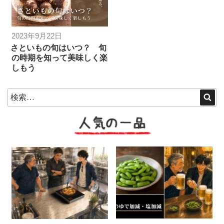
投
2023年9月22日
稿
さといもの旬はいつ？ 旬
の時期を知って美味しく楽
日:
しもう
検
検
索
索:
人気の一品