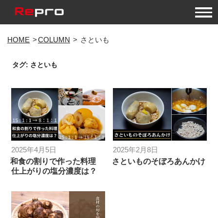
コ
HOME
COLUMN
さといも
ン
テ
タグ:
さといも
ン
ツ
へ
ス
キ
ッ
プ
投
投
2025年4月5日
2025年2月8日
稿
稿
和食の割りで作った料理
さといものそぼろあんかけ
仕上がりの塩分濃度は？
日:
日: