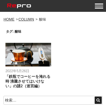
コ
HOME
COLUMN
酸味
ン
テ
タグ:
酸味
ン
ツ
へ
ス
キ
ッ
プ
投
2022年5月26日
稿
「鉄瓶でコーヒーを淹れる
時 沸騰させてはいけな
日:
い」の謎2（迷宮編）
検
検
索
索: