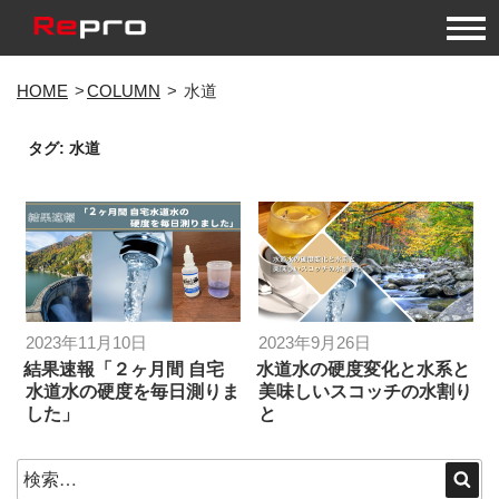
コ
HOME
COLUMN
水道
ン
テ
タグ:
水道
ン
ツ
へ
ス
キ
ッ
プ
投
投
2023年11月10日
2023年9月26日
稿
稿
結果速報「２ヶ月間 自宅
水道水の硬度変化と水系と
水道水の硬度を毎日測りま
美味しいスコッチの水割り
日:
日:
した」
と
検
検
索
索: