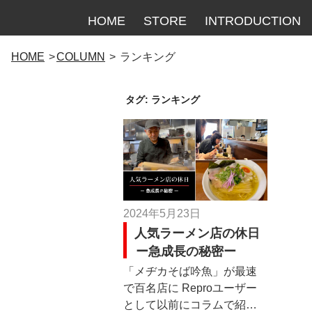
HOME
STORE
INTRODUCTION
コ
HOME
COLUMN
ランキング
ン
テ
タグ:
ランキング
ン
ツ
へ
ス
キ
ッ
プ
投
2024年5月23日
稿
人気ラーメン店の休日
日:
ー急成長の秘密ー
「メヂカそば吟魚」が最速
で百名店に Reproユーザー
として以前にコラムで紹介