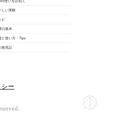
epro使いを訪ねて
いしい実験
シピ
理の基本
能と使い方・Tips
の発見記
リシー
eserved.