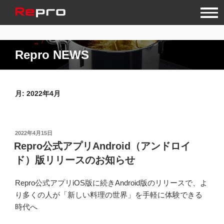
コ
ン
テ
ン
Repro NEWS
ツ
へ
ス
キ
月:
2022年4月
ッ
プ
投
2022年4月15日
稿
Repro公式アプリAndroid（アンドロイ
日:
ド）版リリースのお知らせ
Repro公式アプリiOS版に続きAndroid版のリリースで、よ
り多くの人が「新しい料理の世界」を手軽に体験できる
時代へ