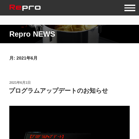
コ
ン
テ
ン
Repro NEWS
ツ
へ
ス
キ
月:
2021年6月
ッ
プ
投
2021年6月1日
稿
プログラムアップデートのお知らせ
日: